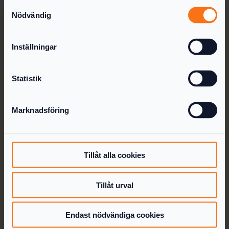
Samtyckesval
Nödvändig
Inställningar
Statistik
Så fungerar det
Priser
Marknadsföring
För redovisningsbyråer
Deklarera enskild firma
Utdelning Online
Tillåt alla cookies
Om oss
Artiklar
Tillåt urval
Kontakt
Endast nödvändiga cookies