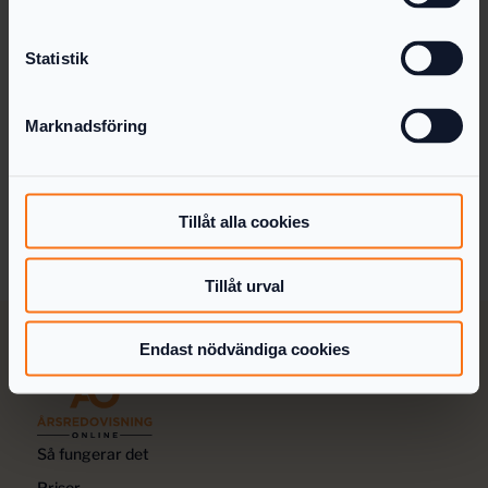
utrymmet hos en myndighet är en plats där en
enskild person kan lagra och arbeta med
Statistik
uppgifter och material, utan insyn från andra,
inklusive myndigheten själv. Ett av huvudsyftena
är att förhindra att ofullständiga handlingar (t.ex.
Marknadsföring
en delvis ifylld deklaration, eller en
årsredovisning utan underskrivet
fastställelseintyg) anses "inkomna" till
myndigheten och därmed blir offentlig handling.
Tillåt alla cookies
Tillåt urval
Endast nödvändiga cookies
Så fungerar det
Priser