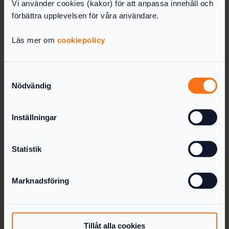
Belånad fordran (fordringens redovisade
Vi använder cookies (kakor) för att anpassa innehåll och
värde)
förbättra upplevelsen för våra användare.
Övriga ställda säkerheter (redovisat värde)
Läs mer om
cookiepolicy
Ställda säkerheter ska man redovisa i en
not
i
årsredovisningen. Finns inga ställda säkerheter
utelämnar man noten.
Samtyckesval
Nödvändig
Tidigare (för räkenskapsår före 2016)
redovisades ställda säkerheter istället i
anslutning till
balansräkningen
.
Inställningar
Statistik
Marknadsföring
Tillåt alla cookies
Så fungerar det