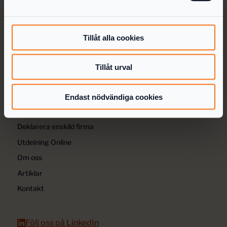
Tillåt alla cookies
Tillåt urval
Så fungerar det
Priser
Endast nödvändiga cookies
För redovisningsbyråer
Deklarera enskild firma
Utdelning Online
Om oss
Artiklar
Kontakt
Följ oss på LinkedIn