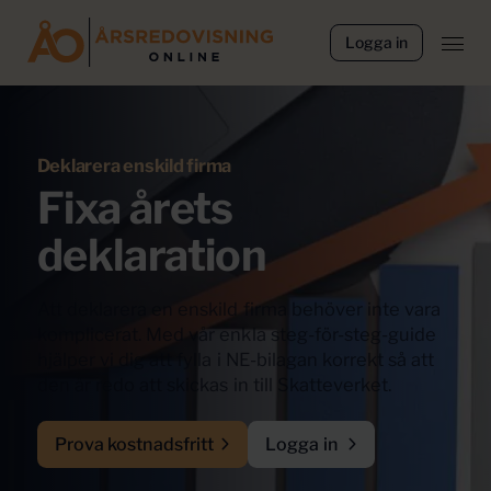
Logga in
Deklarera enskild firma
Fixa årets
deklaration
Att deklarera en enskild firma behöver inte vara
komplicerat. Med vår enkla steg-för-steg-guide
hjälper vi dig att fylla i NE-bilagan korrekt så att
den är redo att skickas in till Skatteverket.
Prova kostnadsfritt
Logga in