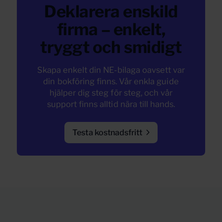
Deklarera enskild
firma – enkelt,
tryggt och smidigt
Skapa enkelt din NE-bilaga oavsett var
din bokföring finns. Vår enkla guide
hjälper dig steg för steg, och vår
support finns alltid nära till hands.
Testa kostnadsfritt