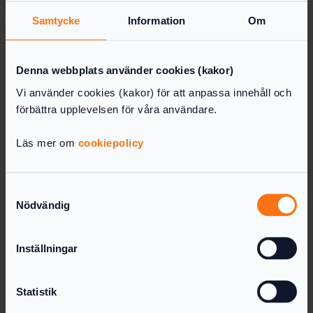
Samtycke
Information
Om
Denna webbplats använder cookies (kakor)
Vi använder cookies (kakor) för att anpassa innehåll och
Årsredovisning Online
förbättra upplevelsen för våra användare.
Deklarera enskild firma,
NE-bilaga
Läs mer om
cookiepolicy
Att upprätta en NE-bilaga för en enskild firma
Samtyckesval
kan ibland kännas lite krånglig, men med rätt
Nödvändig
hjälpmedel går det betydligt smidigare.
I följande artikel går vi igenom grunderna steg
Inställningar
för steg i hur du upprättar deklarationen i din
enskilda firma.
Statistik