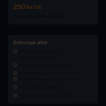
250 kr/st
Totalt pris:
5 000 kr
2 500 kr
Detta ingår alltid
Kompatibelt med alla
bokföringsprogram
Enkel import av din bokföring
Pedagogisk guide för NE-bilagan
Digital inlämning till Skatteverket
Färdig PDF och SRU-fil
Support per chatt och e-post