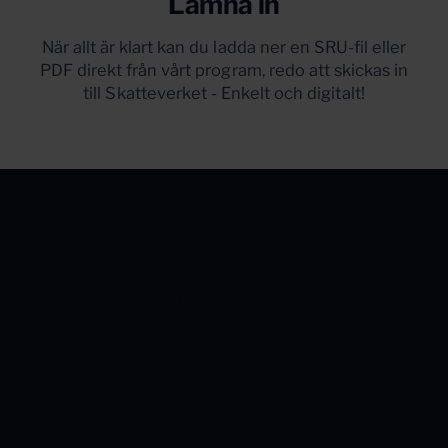
Lämna in
När allt är klart kan du ladda ner en SRU-fil eller
PDF direkt från vårt program, redo att skickas in
till Skatteverket - Enkelt och digitalt!
Priser
Prova tjänsten kostnadsfritt och betala först när
det är dags att lämna in. Inga löpande kostnader,
betala bara för de NE-bilagor du skapar.
Prova-på-priser. Just nu erbjuder vi hela 50%
rabatt på ordinarie priser.