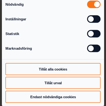
Nödvändig
Inställningar
Statistik
Så fungerar det
Priser
Marknadsföring
För redovisningsbyråer
Deklarera enskild firma
Utdelning Online
Tillåt alla cookies
Om oss
Artiklar
Tillåt urval
Kontakt
Endast nödvändiga cookies
Följ oss på LinkedIn