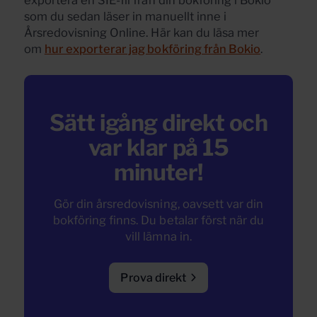
exportera en SIE-fil från din bokföring i Bokio
som du sedan läser in manuellt inne i
Årsredovisning Online. Här kan du läsa mer
om
hur exporterar jag bokföring från Bokio
.
Sätt igång direkt och
var klar på 15
minuter!
Gör din årsredovisning, oavsett var din
bokföring finns. Du betalar först när du
vill lämna in.
Prova direkt