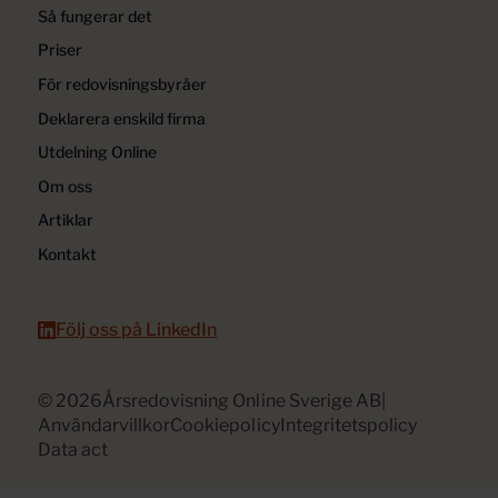
Så fungerar det
Priser
För redovisningsbyråer
Deklarera enskild firma
Utdelning Online
Om oss
Artiklar
Kontakt
Följ oss på LinkedIn
© 2026
Årsredovisning Online Sverige AB
|
Användarvillkor
Cookiepolicy
Integritetspolicy
Data act