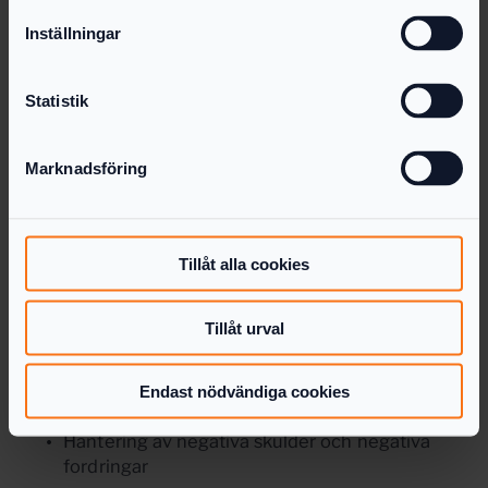
Inställningar
Automatisk hämtning av bolagets
grunduppgifter, inklusive ledamöter
Statistik
Automatisk placering av konton inte bara i
årsredovisningen utan även för stora delar av
skatteberäkningen
Marknadsföring
Hantering av periodiseringsfonder, inklusive
maximal avsättning, ordningen på återföring
Tillåt alla cookies
samt schablonränta
Hantering av övergångsregler på bolagsskatt
Tillåt urval
och schablonränta
Specifik hantering av flera undantagsfall
Endast nödvändiga cookies
Hantering av negativa skulder och negativa
fordringar