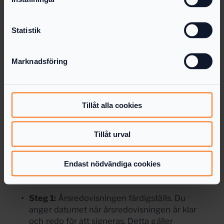
Statistik
Marknadsföring
Tillåt alla cookies
Sammanfattning: Så fungerar
tidslinjen
Tillåt urval
För att din årsredovisning ska godkännas av
Bolagsverket behöver datumen komma i rätt
Endast nödvändiga cookies
ordning:
Steg 1:
Årsredovisningen färdigställs. Du
anger datumet när årsredovisningen är klar
och redo för att signeras. Detta gäller