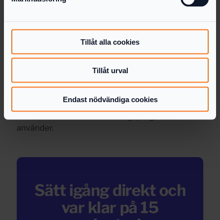
arbetet själv. Du kan då antingen skapa
årsredovisningen helt manuellt – eller använda
en programvara som guidar och hjälper dig på
ett säkert och smidigt sätt.
Tillåt alla cookies
Årsredovisning Online är ett enkelt och effektivt
Tillåt urval
alternativ för dig som vill skapa årsredovisning
och inkomstdeklaration för ditt aktiebolag – helt
digitalt från början till slut. Det är gratis att testa,
Endast nödvändiga cookies
du kan enkelt skapa ett konto och komma igång
direkt, oavsett vilket bokföringsprogram du
använder.
Sätt igång direkt och
var klar på 15