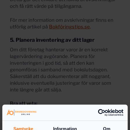
och få rätt värde på tillgångarna.
För mer information om avskrivningar finns en
utförlig artikel på
Bokföringstips.se
.
5. Planera inventering av ditt lager
Om ditt företag hanterar varor är en korrekt
lagervärdering avgörande. Planera för
inventeringen i god tid, så att den kan
genomföras i samband med bokslutsdagen.
Säkerställ att du dokumenterar allt noggrant,
inklusive eventuella justeringar för varor som
inte längre går att sälja.
Bra att veta:
Lagervärderingen påverkar resultatet och
därmed beskattningen, så här är det viktigt att
vara noggrann.
Samtycke
Information
Om