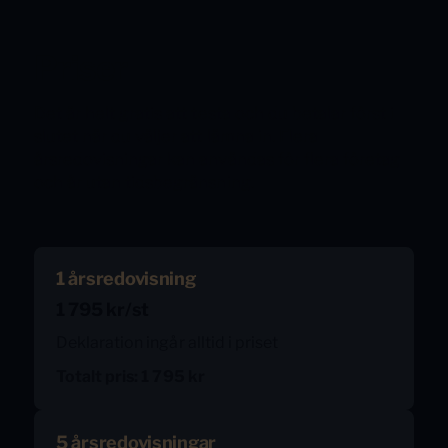
Priser
Det är helt gratis att testa och du betalar först i
slutet när du väljer att lämna in. Flera
årsredovisningar kan användas för flera företag
och år utan tidsbegränsning.
1 årsredovisning
1 795 kr/st
Deklaration ingår alltid i priset
Totalt pris: 1 795 kr
5 årsredovisningar