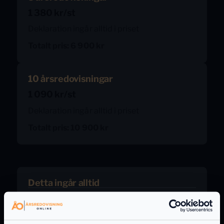
1 380 kr/st
Deklaration ingår alltid i priset
Totalt pris: 6 900 kr
10 årsredovisningar
1 090 kr/st
Deklaration ingår alltid i priset
Totalt pris: 10 900 kr
Detta ingår alltid
Årsredovisning för aktiebolag enl. K2-
regelverket