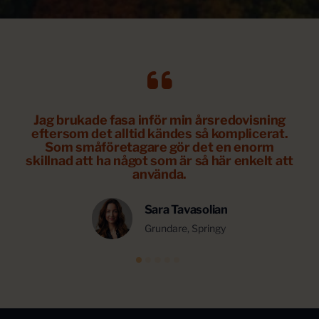
ch
Jag brukade fasa inför min årsredovisning
ch
eftersom det alltid kändes så komplicerat.
rygg
Som småföretagare gör det en enorm
hi
skillnad att ha något som är så här enkelt att
använda.
Sara Tavasolian
Grundare, Springy