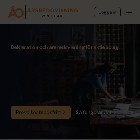
Logga in
Deklaration och årsredovisning för aktiebolag
Gör det
komplicerade enkelt
Gör din årsredovisning, oavsett var din bokföring
finns. Betala bara om du lämnar in.
Prova kostnadsfritt
Så fungerar det