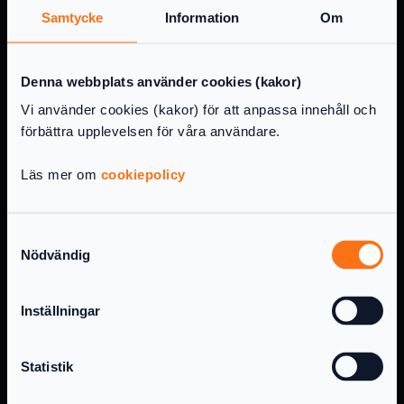
Support per chat, telefon eller epost
Samtycke
Information
Om
Digital inlämning av årsredovisningen
Digital inlämning av inkomstdeklaration
Denna webbplats använder cookies (kakor)
2
Vi använder cookies (kakor) för att anpassa innehåll och
Elektroniska underskrifter av
förbättra upplevelsen för våra användare.
årsredovisningen
Skatteberäkning
Läs mer om
cookiepolicy
Bolagsstämmoprotokoll
Digital revisionsberättelse om företaget
Samtyckesval
har revisor
Nödvändig
Inställningar
Läs mer
Statistik