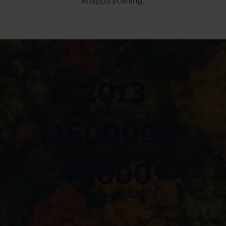
knapptryckning.
2013
Grundades Årsredovisning Online
150000
+
Inlämnade årsredovisningar
40000
+
Antal användare