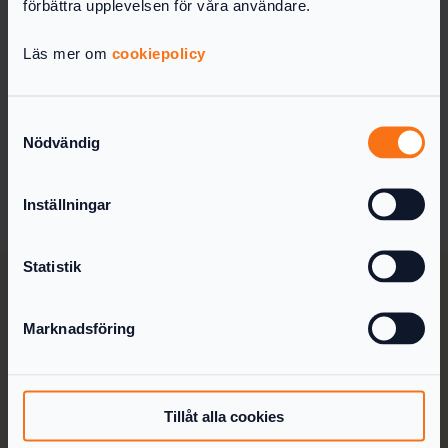
förbättra upplevelsen för våra användare.
årsredovisningen) och hantera bokföringen när
man är färdig.
Läs mer om
cookiepolicy
När du är klar med årsredovisningen får du en
lista med de verifikationer som är kvar att
Samtyckesval
bokföra. Du hittar listan i steg 9 "Lämna in" när
Nödvändig
du har betalat. Listan finns på fliken "Att
bokföra".
Inställningar
Statistik
Marknadsföring
Så fungerar det
Tillåt alla cookies
Priser