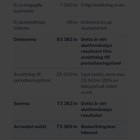
Ej avdragsgilla
7 060 kr
Enligt beräkning ovan
kostnader
Ej skattepliktiga
-96 kr
Intäktsränta på
intäkter
skattekontot
Delsumma
93 382 kr
Detta är det
skattemässiga
resultatet före
avsättning till
periodiseringsfond
Avsättning till
-20 000 kr
Eget beslut, dock max
periodiseringsfond
23 343 kr (25% av
beloppet på raden
ovan)
Summa
73 382 kr
Detta är det
skattemässiga
resultatet
Avrundat nedåt
73 380 kr
Beskattningsbar
inkomst