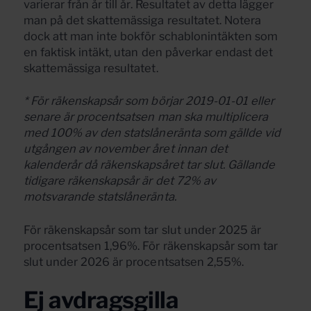
varierar från år till år. Resultatet av detta lägger
man på det skattemässiga resultatet. Notera
dock att man inte bokför schablonintäkten som
en faktisk intäkt, utan den påverkar endast det
skattemässiga resultatet.
* För räkenskapsår som börjar 2019-01-01 eller
senare är procentsatsen man ska multiplicera
med 100% av den statslåneränta som gällde vid
utgången av november året innan det
kalenderår då räkenskapsåret tar slut. Gällande
tidigare räkenskapsår är det 72% av
motsvarande statslåneränta.
För räkenskapsår som tar slut under 2025 är
procentsatsen 1,96%. För räkenskapsår som tar
slut under 2026 är procentsatsen 2,55%.
Ej avdragsgilla