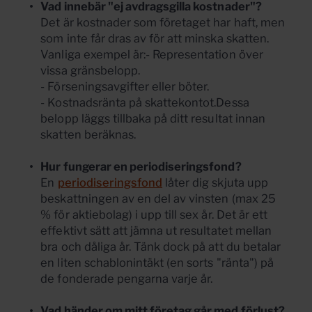
Vad innebär "ej avdragsgilla kostnader"?
Det är kostnader som företaget har haft, men
som inte får dras av för att minska skatten.
Vanliga exempel är:- Representation över
vissa gränsbelopp.
- Förseningsavgifter eller böter.
- Kostnadsränta på skattekontot.Dessa
belopp läggs tillbaka på ditt resultat innan
skatten beräknas.
Hur fungerar en periodiseringsfond?
En
periodiseringsfond
låter dig skjuta upp
beskattningen av en del av vinsten (max 25
% för aktiebolag) i upp till sex år. Det är ett
effektivt sätt att jämna ut resultatet mellan
bra och dåliga år. Tänk dock på att du betalar
en liten schablonintäkt (en sorts "ränta") på
de fonderade pengarna varje år.
Vad händer om mitt företag går med förlust?