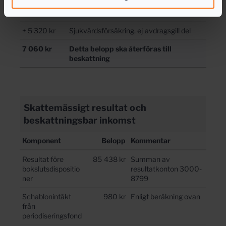
1 740 kr
Ej avdragsgill representation
+ 5 320 kr
Sjukvårdsförsäkring, ej avdragsgill del
7 060 kr
Detta belopp ska återföras till
beskattning
Skattemässigt resultat och
beskattningsbar inkomst
Komponent
Belopp
Kommentar
Resultat före
85 438 kr
Summan av
bokslutsdispositio
resultatkonton 3000-
ner
8799
Schablonintäkt
980 kr
Enligt beräkning ovan
från
periodiseringsfond