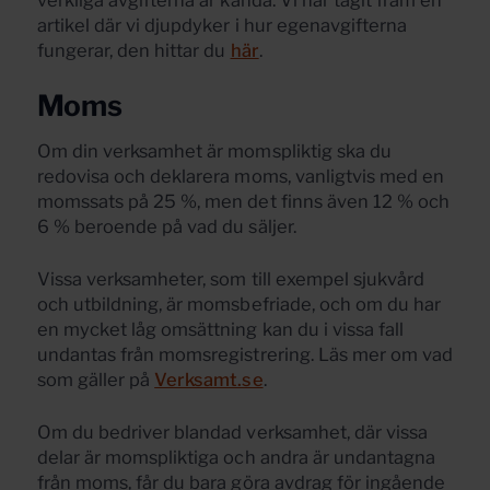
verkliga avgifterna är kända. Vi har tagit fram en
artikel där vi djupdyker i hur egenavgifterna
fungerar, den hittar du
här
.
Moms
Om din verksamhet är momspliktig ska du
redovisa och deklarera moms, vanligtvis med en
momssats på 25 %, men det finns även 12 % och
6 % beroende på vad du säljer.
Vissa verksamheter, som till exempel sjukvård
och utbildning, är momsbefriade, och om du har
en mycket låg omsättning kan du i vissa fall
undantas från momsregistrering. Läs mer om vad
som gäller på
Verksamt.se
.
Om du bedriver blandad verksamhet, där vissa
delar är momspliktiga och andra är undantagna
från moms, får du bara göra avdrag för ingående