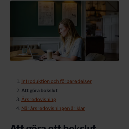
Introduktion och förberedelser
Att göra bokslut
Årsredovisning
När årsredovisningen är klar
Att göra ett bokslut