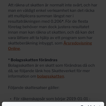
Att räkna ut skatten är normalt inte svårt, och har
man en väldigt enkel verksamhet kan det räcka
att multiplicera summan längst ner i
resultaträkningen med 0.206
*
. För de flesta
företag behöver man dock justera resultatet
innan man kan räkna ut skatten, och då kan det
vara lättare att ta hjälp av ett program som har
skatteberäkning inbyggt, som
Årsredovisning
Online
.
* Bolagsskatten förändras
Bolagsskatten är en skatt som förändras då och
då, se följande länk hos Skatteverket för mer
information om
bolagsskatten
.
Följande skattesatser gäller:
För räkenskapsår som börjar 2019-01-01 -
2020-12-31 är skattesatsen 21,4%.